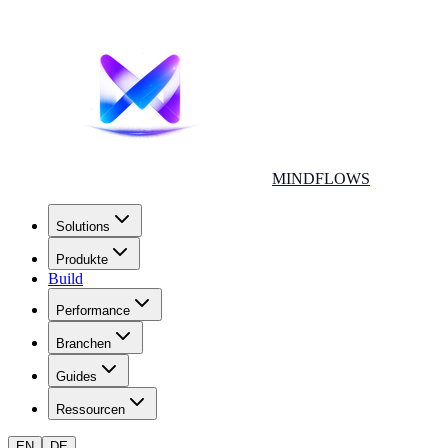
MINDFLOWS
Solutions
Produkte
Build
Performance
Branchen
Guides
Ressourcen
EN
DE