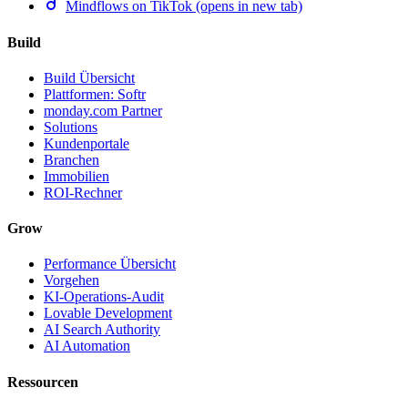
Mindflows on TikTok (opens in new tab)
Build
Build Übersicht
Plattformen: Softr
monday.com Partner
Solutions
Kundenportale
Branchen
Immobilien
ROI-Rechner
Grow
Performance Übersicht
Vorgehen
KI-Operations-Audit
Lovable Development
AI Search Authority
AI Automation
Ressourcen