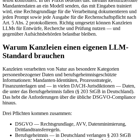
selbst kontrolliert. In der Praxis bedeutet das: niemals identifizierbare
Mandantendaten an ein Modell senden, das mit Eingaben trainiert
wird, eine Rechtsgrundlage für die Verarbeitung dokumentieren und
jeden Prompt sowie jede Ausgabe für die Rechenschaftspflicht nach
Art. 5 Abs. 2 protokollieren. Richtig umgesetzt können Kanzleien
LLMs für Entwürfe, Recherche und Prüfung nutzen — und
gegenüber Aufsichtsbehörden belastbar bleiben.
Warum Kanzleien einen eigenen LLM-
Standard brauchen
Kanzleien verarbeiten von Natur aus besondere Kategorien
personenbezogener Daten und berufsgeheimnisgeschützte
Informationen: Mandanten-Identitäten, Prozessstrategie,
Finanzunterlagen und — in vielen DACH-Jurisdiktionen — Daten,
die unter das Berufsgeheimnis fallen (§ 203 StGB in Deutschland).
Das hebt die Anforderungen über die übliche DSGVO-Compliance
hinaus.
Drei Pflichten kommen zusammen:
DSGVO
—
Rechtsgrundlage, AVV, Datenminimierung,
Drittlandtransferregeln.
Berufsgeheimnis
—
in Deutschland verlangen § 203 StGB