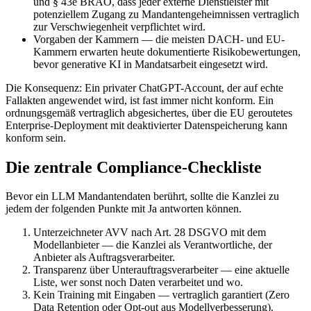
und § 43e BRAO, dass jeder externe Dienstleister mit
potenziellem Zugang zu Mandantengeheimnissen vertraglich
zur Verschwiegenheit verpflichtet wird.
Vorgaben der Kammern
—
die meisten DACH- und EU-
Kammern erwarten heute dokumentierte Risikobewertungen,
bevor generative KI in Mandatsarbeit eingesetzt wird.
Die Konsequenz: Ein privater ChatGPT-Account, der auf echte
Fallakten angewendet wird, ist fast immer nicht konform. Ein
ordnungsgemäß vertraglich abgesichertes, über die EU geroutetes
Enterprise-Deployment mit deaktivierter Datenspeicherung kann
konform sein.
Die zentrale Compliance-Checkliste
Bevor ein LLM Mandantendaten berührt, sollte die Kanzlei zu
jedem der folgenden Punkte mit Ja antworten können.
Unterzeichneter AVV nach Art. 28 DSGVO mit dem
Modellanbieter — die Kanzlei als Verantwortliche, der
Anbieter als Auftragsverarbeiter.
Transparenz über Unterauftragsverarbeiter — eine aktuelle
Liste, wer sonst noch Daten verarbeitet und wo.
Kein Training mit Eingaben — vertraglich garantiert (Zero
Data Retention oder Opt-out aus Modellverbesserung).