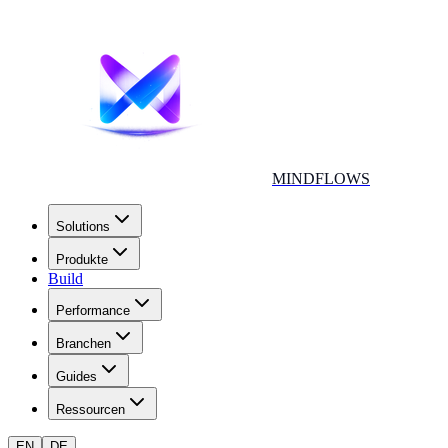
MINDFLOWS
Solutions
Produkte
Build
Performance
Branchen
Guides
Ressourcen
EN
DE