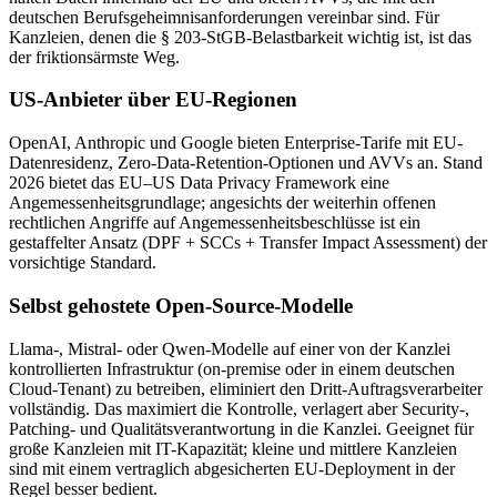
deutschen Berufsgeheimnisanforderungen vereinbar sind. Für
Kanzleien, denen die § 203-StGB-Belastbarkeit wichtig ist, ist das
der friktionsärmste Weg.
US-Anbieter über EU-Regionen
OpenAI, Anthropic und Google bieten Enterprise-Tarife mit EU-
Datenresidenz, Zero-Data-Retention-Optionen und AVVs an. Stand
2026 bietet das EU–US Data Privacy Framework eine
Angemessenheitsgrundlage; angesichts der weiterhin offenen
rechtlichen Angriffe auf Angemessenheitsbeschlüsse ist ein
gestaffelter Ansatz (DPF + SCCs + Transfer Impact Assessment) der
vorsichtige Standard.
Selbst gehostete Open-Source-Modelle
Llama-, Mistral- oder Qwen-Modelle auf einer von der Kanzlei
kontrollierten Infrastruktur (on-premise oder in einem deutschen
Cloud-Tenant) zu betreiben, eliminiert den Dritt-Auftragsverarbeiter
vollständig. Das maximiert die Kontrolle, verlagert aber Security-,
Patching- und Qualitätsverantwortung in die Kanzlei. Geeignet für
große Kanzleien mit IT-Kapazität; kleine und mittlere Kanzleien
sind mit einem vertraglich abgesicherten EU-Deployment in der
Regel besser bedient.