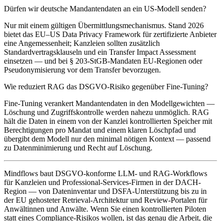
Dürfen wir deutsche Mandantendaten an ein US-Modell senden?
Nur mit einem gültigen Übermittlungsmechanismus. Stand 2026
bietet das EU–US Data Privacy Framework für zertifizierte Anbieter
eine Angemessenheit; Kanzleien sollten zusätzlich
Standardvertragsklauseln und ein Transfer Impact Assessment
einsetzen — und bei § 203-StGB-Mandaten EU-Regionen oder
Pseudonymisierung vor dem Transfer bevorzugen.
Wie reduziert RAG das DSGVO-Risiko gegenüber Fine-Tuning?
Fine-Tuning verankert Mandantendaten in den Modellgewichten —
Löschung und Zugriffskontrolle werden nahezu unmöglich. RAG
hält die Daten in einem von der Kanzlei kontrollierten Speicher mit
Berechtigungen pro Mandat und einem klaren Löschpfad und
übergibt dem Modell nur den minimal nötigen Kontext — passend
zu Datenminimierung und Recht auf Löschung.
Mindflows baut DSGVO-konforme LLM- und RAG-Workflows
für Kanzleien und Professional-Services-Firmen in der DACH-
Region — von Dateninventar und DSFA-Unterstützung bis zu in
der EU gehosteter Retrieval-Architektur und Review-Portalen für
Anwältinnen und Anwälte. Wenn Sie einen kontrollierten Piloten
statt eines Compliance-Risikos wollen, ist das genau die Arbeit, die