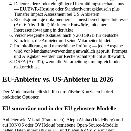
Datenresidenz oder ein gültiger Übermittlungsmechanismus
— EU/EWR-Hosting oder Standardvertragsklauseln plus
Transfer Impact Assessment bei US-Anbietern.
Rechtsgrundlage dokumentiert — meist berechtigtes Interesse
(Art. 6 Abs. 1 lit. f) für interne Entwürfe, mit einer
Interessenabwägung in der Akte.
Verschwiegenheitsklausel nach § 203 StGB für deutsche
Kanzleien, die Anbieter und seine Mitarbeiter bindet.
Protokollierung und menschliche Prüfung — jede Ausgabe
wird vor Mandantenverwendung anwaltlich geprüft; Prompts
und Ausgaben werden zur Rechenschaftspflicht aufbewahrt.
DSFA (Art. 35), wenn die Verarbeitung umfangreich oder
risikoreich ist.
EU-Anbieter vs. US-Anbieter in 2026
Der Modellmarkt teilt sich für europäische Kanzleien in drei
praktische Optionen.
EU-souveräne und in der EU gehostete Modelle
Anbieter wie Mistral (Frankreich), Aleph Alpha (Heidelberg) und
auf IONOS oder OVHcloud betriebene Open-Source-Modelle
halten Daten innerhalb der EU und bieten AVVs, die mit den