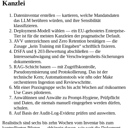
Kanzlei
Dateninventar erstellen — kartieren, welche Mandatsdaten
das LLM berühren würden, und ihre Sensibilität
klassifizieren.
Deployment-Modell wählen — ein EU-gehostetes Enterprise-
Tier ist für die meisten Kanzleien der pragmatische Default.
AVV unterzeichnen und Zero Retention bestätigen — die
Zusage „kein Training mit Eingaben“ schriftlich fixieren.
DSFA und § 203-Bewertung abschließen — die
Interessenabwägung und die Verschwiegenheits-Sicherungen
dokumentieren.
RAG-Schicht bauen — mit Zugriffskontrolle,
Pseudonymisierung und Protokollierung. Das ist der
technische Kern; Automationstools wie n8n oder Make
orchestrieren Ingestion und Reviewschritte.
Mit einer Praxisgruppe sechs bis acht Wochen auf risikoarmen
Use Cases pilotieren.
Anwältinnen und Anwälte zu Prompt-Hygiene, Prüfpflicht
und Daten, die niemals manuell eingegeben werden dürfen,
schulen.
Auf Basis der Audit-Log-Evidenz prüfen und ausweiten.
Realistisch sind sechs bis zehn Wochen vom Inventar bis zum
kontrollierten Piloten — abhängig davon, wie weit die Dokument-