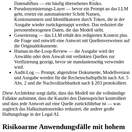
Datenabfluss — ein häufig übersehenes Risiko.
Pseudonymisierungs-Layer
—
bevor ein Prompt an das LLM
geht, ersetzt ein automatisierter Schritt Namen,
Kontonummern und Identifikatoren durch Token, die in der
Ausgabe wieder zurückgemappt werden. Das reduziert die
personenbezogenen Daten, die das Modell sieht.
Generierung
—
das LLM erhält den redigierten Kontext plus
die Frage und entwirft eine Antwort mit Quellenverweisen auf
die Originaldokumente.
Human-in-the-Loop-Review
—
die Ausgabe wird der
Anwältin oder dem Anwalt mit verlinkten Quellen zur
Verifizierung gezeigt, bevor sie mandantenseitig verwendet
wird.
Audit-Log
—
Prompt, abgerufene Dokumente, Modellversion
und Ausgabe werden für die Rechenschaftspflicht nach Art. 5
Abs. 2 und die Nachvollziehbarkeit nach § 203 protokolliert.
Diese Architektur sorgt dafür, dass das Modell nie die vollständige
Fallakte aufnimmt, dass die Kanzlei den Datenspeicher kontrolliert
und dass jede Antwort auf eine Quelle zurückführbar ist — was
zugleich das Halluzinationsrisiko reduziert, die andere große
Haftungsfrage in der Legal AI.
Risikoarme Anwendungsfälle mit hohem