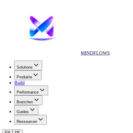
MINDFLOWS
Solutions
Produkte
Build
Performance
Branchen
Guides
Ressourcen
EN
DE