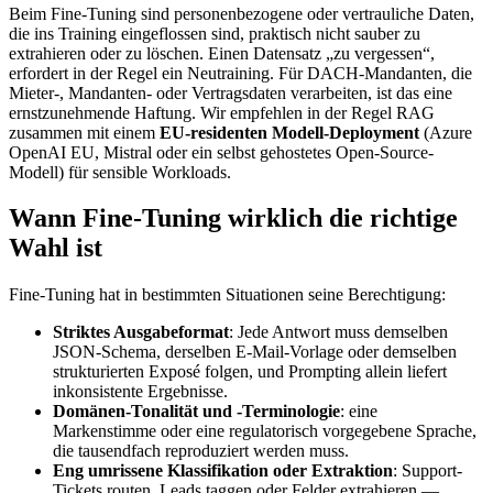
Beim Fine-Tuning sind personenbezogene oder vertrauliche Daten,
die ins Training eingeflossen sind, praktisch nicht sauber zu
extrahieren oder zu löschen. Einen Datensatz „zu vergessen“,
erfordert in der Regel ein Neutraining. Für DACH-Mandanten, die
Mieter-, Mandanten- oder Vertragsdaten verarbeiten, ist das eine
ernstzunehmende Haftung. Wir empfehlen in der Regel RAG
zusammen mit einem
EU-residenten Modell-Deployment
(Azure
OpenAI EU, Mistral oder ein selbst gehostetes Open-Source-
Modell) für sensible Workloads.
Wann Fine-Tuning wirklich die richtige
Wahl ist
Fine-Tuning hat in bestimmten Situationen seine Berechtigung:
Striktes Ausgabeformat
: Jede Antwort muss demselben
JSON-Schema, derselben E-Mail-Vorlage oder demselben
strukturierten Exposé folgen, und Prompting allein liefert
inkonsistente Ergebnisse.
Domänen-Tonalität und -Terminologie
: eine
Markenstimme oder eine regulatorisch vorgegebene Sprache,
die tausendfach reproduziert werden muss.
Eng umrissene Klassifikation oder Extraktion
: Support-
Tickets routen, Leads taggen oder Felder extrahieren —