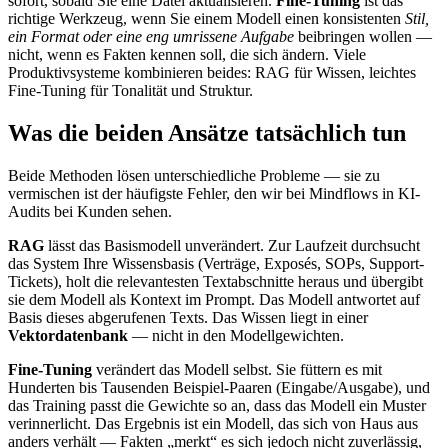
sofort, sobald Sie eine Datei aktualisieren.
Fine-Tuning
ist das
richtige Werkzeug, wenn Sie einem Modell einen konsistenten
Stil,
ein Format oder eine eng umrissene Aufgabe
beibringen wollen —
nicht, wenn es Fakten kennen soll, die sich ändern. Viele
Produktivsysteme kombinieren beides: RAG für Wissen, leichtes
Fine-Tuning für Tonalität und Struktur.
Was die beiden Ansätze tatsächlich tun
Beide Methoden lösen unterschiedliche Probleme — sie zu
vermischen ist der häufigste Fehler, den wir bei Mindflows in KI-
Audits bei Kunden sehen.
RAG
lässt das Basismodell unverändert. Zur Laufzeit durchsucht
das System Ihre Wissensbasis (Verträge, Exposés, SOPs, Support-
Tickets), holt die relevantesten Textabschnitte heraus und übergibt
sie dem Modell als Kontext im Prompt. Das Modell antwortet auf
Basis dieses abgerufenen Texts. Das Wissen liegt in einer
Vektordatenbank
— nicht in den Modellgewichten.
Fine-Tuning
verändert das Modell selbst. Sie füttern es mit
Hunderten bis Tausenden Beispiel-Paaren (Eingabe/Ausgabe), und
das Training passt die Gewichte so an, dass das Modell ein Muster
verinnerlicht. Das Ergebnis ist ein Modell, das sich von Haus aus
anders verhält — Fakten „merkt“ es sich jedoch nicht zuverlässig,