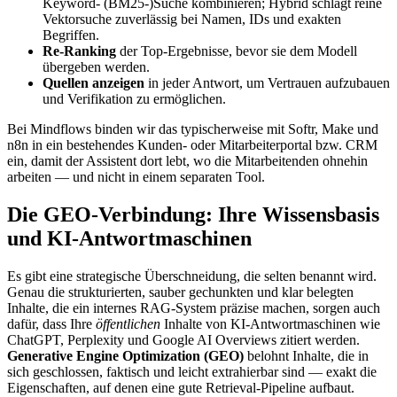
Keyword- (BM25-)Suche kombinieren; Hybrid schlägt reine
Vektorsuche zuverlässig bei Namen, IDs und exakten
Begriffen.
Re-Ranking
der Top-Ergebnisse, bevor sie dem Modell
übergeben werden.
Quellen anzeigen
in jeder Antwort, um Vertrauen aufzubauen
und Verifikation zu ermöglichen.
Bei Mindflows binden wir das typischerweise mit Softr, Make und
n8n in ein bestehendes Kunden- oder Mitarbeiterportal bzw. CRM
ein, damit der Assistent dort lebt, wo die Mitarbeitenden ohnehin
arbeiten — und nicht in einem separaten Tool.
Die GEO-Verbindung: Ihre Wissensbasis
und KI-Antwortmaschinen
Es gibt eine strategische Überschneidung, die selten benannt wird.
Genau die strukturierten, sauber gechunkten und klar belegten
Inhalte, die ein internes RAG-System präzise machen, sorgen auch
dafür, dass Ihre
öffentlichen
Inhalte von KI-Antwortmaschinen wie
ChatGPT, Perplexity und Google AI Overviews zitiert werden.
Generative Engine Optimization (GEO)
belohnt Inhalte, die in
sich geschlossen, faktisch und leicht extrahierbar sind — exakt die
Eigenschaften, auf denen eine gute Retrieval-Pipeline aufbaut.