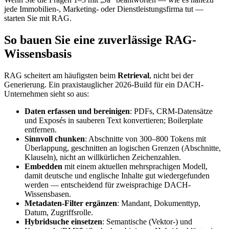
jede Immobilien-, Marketing- oder Dienstleistungsfirma tut —
starten Sie mit RAG.
So bauen Sie eine zuverlässige RAG-
Wissensbasis
RAG scheitert am häufigsten beim
Retrieval
, nicht bei der
Generierung. Ein praxistauglicher 2026-Build für ein DACH-
Unternehmen sieht so aus:
Daten erfassen und bereinigen
: PDFs, CRM-Datensätze
und Exposés in sauberen Text konvertieren; Boilerplate
entfernen.
Sinnvoll chunken
: Abschnitte von 300–800 Tokens mit
Überlappung, geschnitten an logischen Grenzen (Abschnitte,
Klauseln), nicht an willkürlichen Zeichenzahlen.
Embedden
mit einem aktuellen mehrsprachigen Modell,
damit deutsche und englische Inhalte gut wiedergefunden
werden — entscheidend für zweisprachige DACH-
Wissensbasen.
Metadaten-Filter ergänzen
: Mandant, Dokumenttyp,
Datum, Zugriffsrolle.
Hybridsuche einsetzen
: Semantische (Vektor-) und