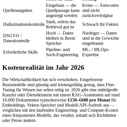
Eingebaut — die
Keine — Antworten
Quellenangaben
Quellpassage kann
sind nicht
angezeigt werden
zurückverfolgbar
Stark, sofern das
Halluzinationskontrolle
Schwach für Fakten
Retrieval gut ist
Hoch — Daten
Niedriger — Daten
DSGVO /
bleiben in Ihrem
sind in die Gewichte
Datenkontrolle
Speicher
eingebrannt
Pipeline- und
ML- / MLOps-
Erforderliche Skills
Such-Engineering
Expertise
Kostenrealität im Jahr 2026
Die Wirtschaftlichkeit hat sich verschoben. Eingefrorene
Basismodelle sind günstig und leistungsfähig genug, dass Fine-
Tuning für Wissen nur selten nötig ist. 2026 gibt eine mittelgroße
Kanzlei oder Dienstleisterin mit einem RAG-Assistenten auf rund
10.000 Dokumenten typischerweise
€150–€600 pro Monat
für
Embeddings, Vektor-Speicher und Modell-API-Aufrufe aus —
verglichen mit den laufenden Engineering- und Compute-Kosten
eines feinjustierten Modells, das veraltet, sobald sich Richtlinien
oder Preise ändern.