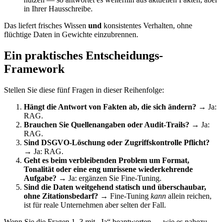
in Ihrer Hausschreibe.
Das liefert frisches Wissen
und
konsistentes Verhalten, ohne
flüchtige Daten in Gewichte einzubrennen.
Ein praktisches Entscheidungs-
Framework
Stellen Sie diese fünf Fragen in dieser Reihenfolge:
Hängt die Antwort von Fakten ab, die sich ändern?
→ Ja:
RAG.
Brauchen Sie Quellenangaben oder Audit-Trails?
→ Ja:
RAG.
Sind DSGVO-Löschung oder Zugriffskontrolle Pflicht?
→ Ja: RAG.
Geht es beim verbleibenden Problem um Format,
Tonalität oder eine eng umrissene wiederkehrende
Aufgabe?
→ Ja: ergänzen Sie Fine-Tuning.
Sind die Daten weitgehend statisch und überschaubar,
ohne Zitationsbedarf?
→ Fine-Tuning
kann
allein reichen,
ist für reale Unternehmen aber selten der Fall.
Wenn Sie die Fragen 1–3 mit „Ja“ beantworten — wie es nahezu