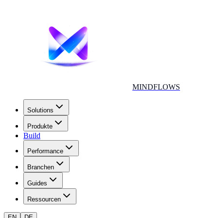
MINDFLOWS
Solutions
Produkte
Build
Performance
Branchen
Guides
Ressourcen
EN
DE